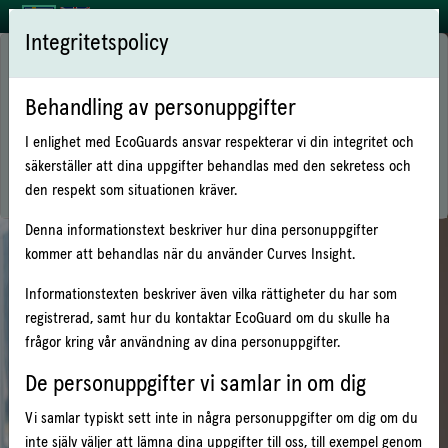
Integritetspolicy
Välkommen till Curves Insight!
Som boende kan du via CURVES Insight bl.a:
Behandling av personuppgifter
Se om du förbrukar mer eller mindre än vad som är normalt
Se om du har minskat eller ökat din förbrukning
I enlighet med EcoGuards ansvar respekterar vi din integritet och
Se dina kostnader
säkerställer att dina uppgifter behandlas med den sekretess och
Läsa ditt avtal
den respekt som situationen kräver.
Denna informationstext beskriver hur dina personuppgifter
kommer att behandlas när du använder Curves Insight.
Logga in
Informationstexten beskriver även vilka rättigheter du har som
registrerad, samt hur du kontaktar EcoGuard om du skulle ha
Logga in med de uppgifter som du fått av din hyresvärd.
frågor kring vår användning av dina personuppgifter.
Användarnamn / objektnummer:
De personuppgifter vi samlar in om dig
Vi samlar typiskt sett inte in några personuppgifter om dig om du
Lösenord:
inte själv väljer att lämna dina uppgifter till oss, till exempel genom