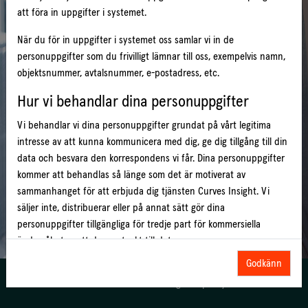
att föra in uppgifter i systemet.
Håll mig inloggad
När du för in uppgifter i systemet oss samlar vi in de
personuppgifter som du frivilligt lämnar till oss, exempelvis namn,
Logga In
objektsnummer, avtalsnummer, e-postadress, etc.
Har du glömt bort ditt lösenord?
Hur vi behandlar dina personuppgifter
Vi behandlar vi dina personuppgifter grundat på vårt legitima
intresse av att kunna kommunicera med dig, ge dig tillgång till din
data och besvara den korrespondens vi får. Dina personuppgifter
kommer att behandlas så länge som det är motiverat av
sammanhanget för att erbjuda dig tjänsten Curves Insight. Vi
säljer inte, distribuerar eller på annat sätt gör dina
personuppgifter tillgängliga för tredje part för kommersiella
ändamål utan att du samtyckt till det.
Godkänn
Dina rättigheter
© 2014-2025
EcoGuard AB
|
Integritetspolicy
|
Cookies
Rätt till tillgång