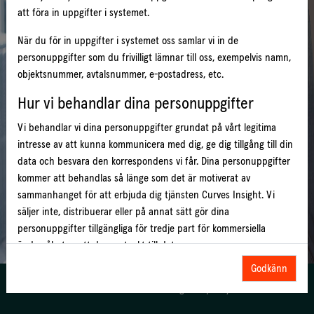
att föra in uppgifter i systemet.
Håll mig inloggad
När du för in uppgifter i systemet oss samlar vi in de
personuppgifter som du frivilligt lämnar till oss, exempelvis namn,
Logga In
objektsnummer, avtalsnummer, e-postadress, etc.
Har du glömt bort ditt lösenord?
Hur vi behandlar dina personuppgifter
Vi behandlar vi dina personuppgifter grundat på vårt legitima
intresse av att kunna kommunicera med dig, ge dig tillgång till din
data och besvara den korrespondens vi får. Dina personuppgifter
kommer att behandlas så länge som det är motiverat av
sammanhanget för att erbjuda dig tjänsten Curves Insight. Vi
säljer inte, distribuerar eller på annat sätt gör dina
personuppgifter tillgängliga för tredje part för kommersiella
ändamål utan att du samtyckt till det.
Godkänn
Dina rättigheter
© 2014-2025
EcoGuard AB
|
Integritetspolicy
|
Cookies
Rätt till tillgång