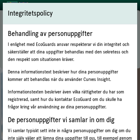
Integritetspolicy
Välkommen till Curves Insight!
Som boende kan du via CURVES Insight bl.a:
Behandling av personuppgifter
Se om du förbrukar mer eller mindre än vad som är normalt
Se om du har minskat eller ökat din förbrukning
I enlighet med EcoGuards ansvar respekterar vi din integritet och
Se dina kostnader
säkerställer att dina uppgifter behandlas med den sekretess och
Läsa ditt avtal
den respekt som situationen kräver.
Denna informationstext beskriver hur dina personuppgifter
kommer att behandlas när du använder Curves Insight.
Logga in
Informationstexten beskriver även vilka rättigheter du har som
registrerad, samt hur du kontaktar EcoGuard om du skulle ha
Logga in med de uppgifter som du fått av din hyresvärd.
frågor kring vår användning av dina personuppgifter.
Användarnamn / objektnummer:
De personuppgifter vi samlar in om dig
Vi samlar typiskt sett inte in några personuppgifter om dig om du
Lösenord:
inte själv väljer att lämna dina uppgifter till oss, till exempel genom