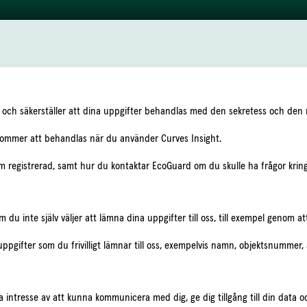
t och säkerställer att dina uppgifter behandlas med den sekretess och den 
kommer att behandlas när du använder Curves Insight.
om registrerad, samt hur du kontaktar EcoGuard om du skulle ha frågor krin
du inte själv väljer att lämna dina uppgifter till oss, till exempel genom at
uppgifter som du frivilligt lämnar till oss, exempelvis namn, objektsnummer,
in hyresvärd.
a intresse av att kunna kommunicera med dig, ge dig tillgång till din data 