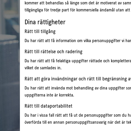
kommer att behandlas så länge som det är motiverat av samman
Lösenord:
tillgängliga för tredje part för kommersiella ändamål utan att 
Dina rättigheter
Håll mig inloggad
Rätt till tillgång
Du har rätt att få information om vilka personuppgifter vi ha
Logga In
Rätt till rättelse och radering
Har du glömt bort ditt lösenord?
Du har rätt att få felaktiga uppgifter rättade och kompletter
vilket de samlades in.
Rätt att göra invändningar och rätt till begränsning 
Du har rätt att invända mot behandling av dina uppgifter som
uppgifterna inte är korrekta.
Rätt till dataportabilitet
Du har i vissa fall rätt att få ut de personuppgifter som du h
överförda till en annan personuppgiftsansvarig när det är tekn