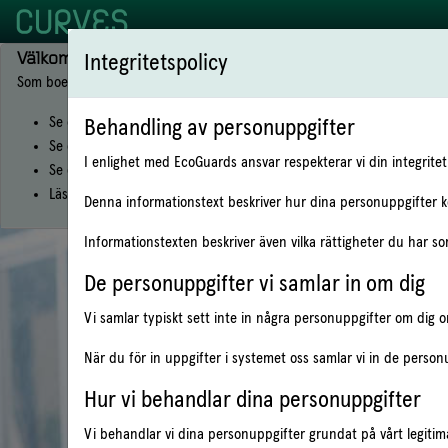
Välkommen till Curves Insight!
Integritetspolicy
Som boende kan du via CURVES Insight bl.a:
Se om du förbrukar mer eller mindre än vad som är normalt
Behandling av personuppgifter
Se om du har minskat eller ökat din förbrukning
I enlighet med EcoGuards ansvar respekterar vi din integrite
Se dina kostnader
Läsa ditt avtal
Denna informationstext beskriver hur dina personuppgifter 
Informationstexten beskriver även vilka rättigheter du har s
De personuppgifter vi samlar in om dig
Logga in
Vi samlar typiskt sett inte in några personuppgifter om dig om 
När du för in uppgifter i systemet oss samlar vi in de person
Logga in med de uppgifter som du fått av d
Hur vi behandlar dina personuppgifter
Användarnamn / objektnummer:
Vi behandlar vi dina personuppgifter grundat på vårt legitim